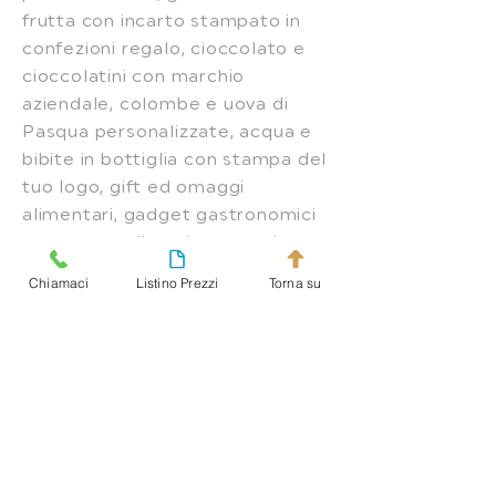
frutta con incarto stampato in
confezioni regalo, cioccolato e
cioccolatini con marchio
aziendale, colombe e uova di
Pasqua personalizzate, acqua e
bibite in bottiglia con stampa del
tuo logo, gift ed omaggi
alimentari, gadget gastronomici
con personalizzazione su misura,
regalistica aziendale di alta
Chiamaci
Listino Prezzi
Torna su
qualità. Spedizioni in tutta Italia:
Torino, Milano, Roma, Padova,
Trento, Parma, Bologna, Firenze,
Genova, Napoli...
INFO UTILI