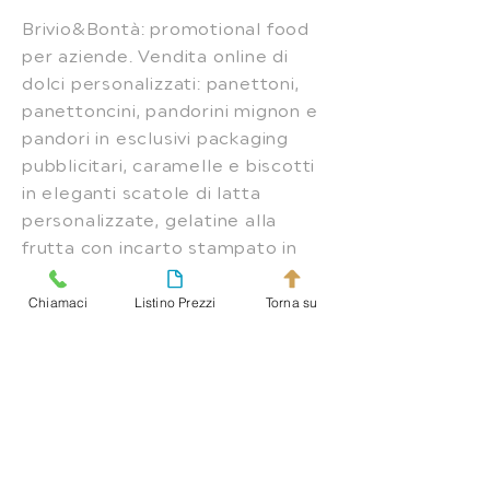
Brivio&Bontà: promotional food
per aziende. Vendita online di
dolci personalizzati: panettoni,
panettoncini, pandorini mignon e
pandori in esclusivi packaging
pubblicitari, caramelle e biscotti
in eleganti scatole di latta
personalizzate, gelatine alla
frutta con incarto stampato in
confezioni regalo, cioccolato e
Chiamaci
Listino Prezzi
Torna su
cioccolatini con marchio
aziendale, colombe e uova di
Pasqua personalizzate, acqua e
bibite in bottiglia con stampa del
tuo logo, gift ed omaggi
alimentari, gadget gastronomici
con personalizzazione su misura,