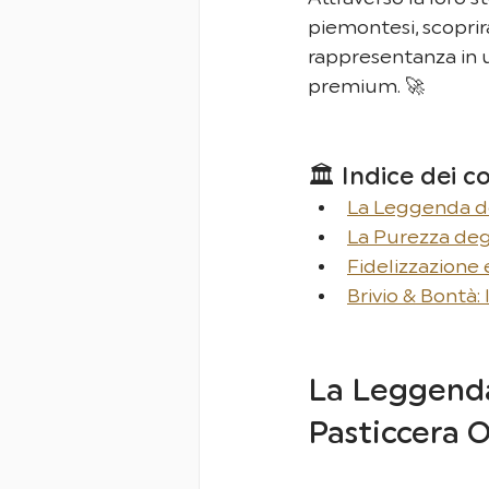
piemontesi, scoprir
rappresentanza in 
premium. 🚀
🏛️ Indice dei c
La Leggenda de
La Purezza degl
Fidelizzazione 
Brivio & Bontà:
La Leggenda
Pasticcera 