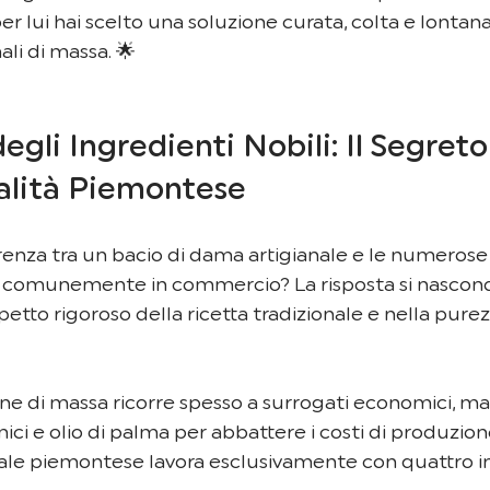
r lui hai scelto una soluzione curata, colta e lontana
li di massa. 🌟
egli Ingredienti Nobili: Il Segreto
nalità Piemontese
erenza tra un bacio di dama artigianale e le numerose 
ovi comunemente in commercio? La risposta si nascon
etto rigoroso della ricetta tradizionale e nella purez
e di massa ricorre spesso a surrogati economici, ma
ici e olio di palma per abbattere i costi di produzione
nale piemontese lavora esclusivamente con quattro i