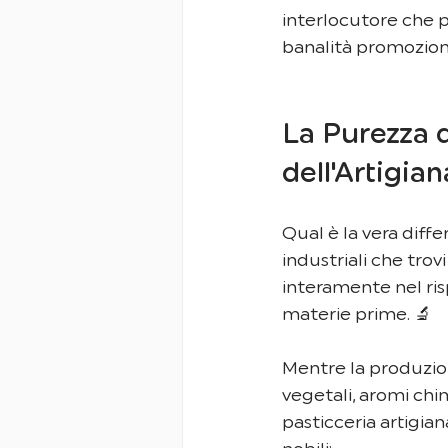
interlocutore che pe
banalità promoziona
La Purezza d
dell'Artigia
Qual è la vera diff
industriali che tr
interamente nel risp
materie prime. 🔬
Mentre la produzion
vegetali, aromi chim
pasticceria artigia