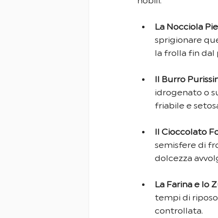
nobili:
La Nocciola Pi
sprigionare que
la frolla fin da
Il Burro Puriss
idrogenato o su
friabile e seto
Il Cioccolato 
semisfere di fr
dolcezza avvol
La Farina e lo 
tempi di riposo
controllata.