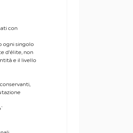
zati con 
 ogni singolo 
 d'élite, non 
à e il livello 
conservanti, 
utazione 
` 
nali 