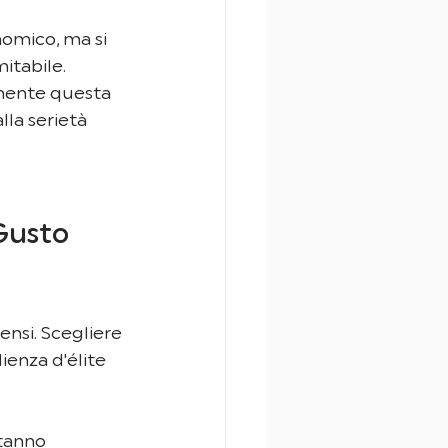
nomico, ma si 
itabile. 
mente questa 
la serietà 
Gusto 
sensi. Scegliere 
ienza d'élite 
stanno 