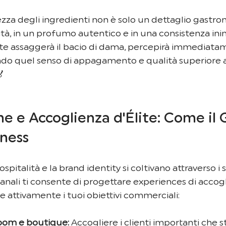
ezza degli ingredienti non è solo un dettaglio gastro
ità, in un profumo autentico e in una consistenza inim
nte assaggerà il bacio di dama, percepirà immediata
ndo quel senso di appagamento e qualità superiore al
🏅
ne e Accoglienza d'Élite: Come il 
ness
spitalità e la brand identity si coltivano attraverso i 
ianali ti consente di progettare experiences di accogl
e attivamente i tuoi obiettivi commerciali:
oom e boutique:
 Accogliere i clienti importanti che 