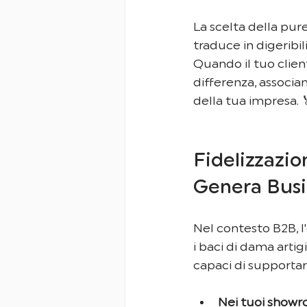
La scelta della pur
traduce in digeribil
Quando il tuo clie
differenza, associa
della tua impresa. 
Fidelizzazio
Genera Busi
Nel contesto B2B, l'o
i baci di dama artig
capaci di supportar
Nei tuoi showr