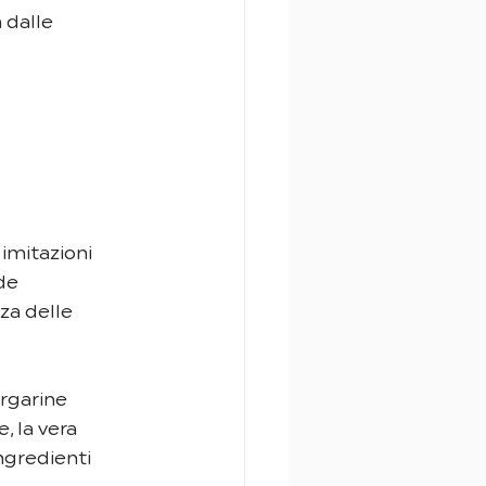
 dalle 
 
imitazioni 
de 
za delle 
rgarine 
, la vera 
ngredienti 