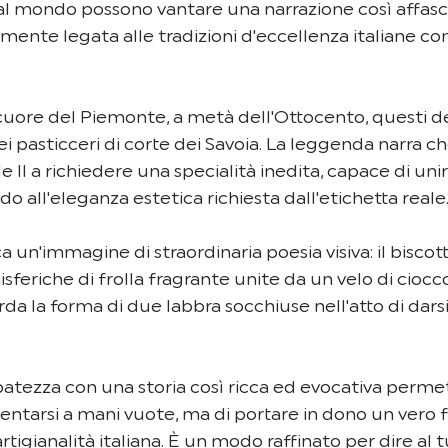
 al mondo possono vantare una narrazione così affasc
ente legata alle tradizioni d'eccellenza italiane com
 cuore del Piemonte, a metà dell'Ottocento, questi del
i pasticceri di corte dei Savoia. La leggenda narra che
 II a richiedere una specialità inedita, capace di unir
do all'eleganza estetica richiesta dall'etichetta reale
a un'immagine di straordinaria poesia visiva: il bisco
feriche di frolla fragrante unite da un velo di ciocco
da la forma di due labbra socchiuse nell'atto di darsi
atezza con una storia così ricca ed evocativa permet
entarsi a mani vuote, ma di portare in dono un vero
artigianalità italiana. È un modo raffinato per dire al t