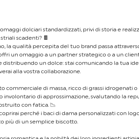
 omaggi dolciari standardizzati, privi di storia e realiz
triali scadenti? 🍫
, la qualità percepita del tuo brand passa attraverso
ffri un omaggio a un partner strategico o a un cliente
distribuendo un dolce: stai comunicando la tua identit
rverai alla vostra collaborazione.
to commerciale di massa, ricco di grassi idrogenati o 
 involontario di approssimazione, svalutando la rep
struito con fatica. 📉
coprirai perché i baci di dama personalizzati con logo
 più di un semplice biscotto.
toria romantica e la nobiltà dei loro ingredienti artigia