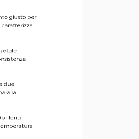
nto giusto per 
caratterizza 
getale 
onsistenza 
le due 
ara la 
 i lenti 
 temperatura 