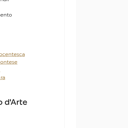
mento 
tocentesca
emontese
s
ura
 d'Arte 