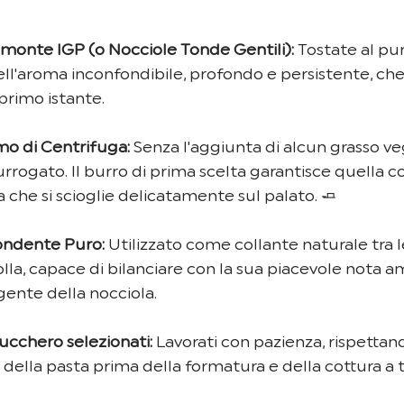
emonte IGP (o Nocciole Tonde Gentili):
 Tostate al pu
ll'aroma inconfondibile, profondo e persistente, che 
l primo istante.
imo di Centrifuga:
 Senza l'aggiunta di alcun grasso ve
rrogato. Il burro di prima scelta garantisce quella c
sa che si scioglie delicatamente sul palato. 🧈
Fondente Puro:
 Utilizzato come collante naturale tra 
olla, capace di bilanciare con la sua piacevole nota am
gente della nocciola.
Zucchero selezionati:
 Lavorati con pazienza, rispettando
 della pasta prima della formatura e della cottura a