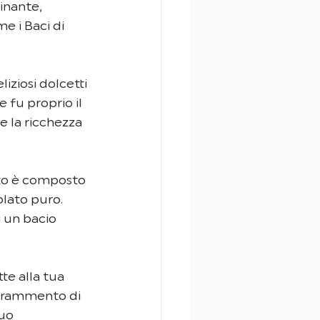
inante, 
e i Baci di 
iziosi dolcetti 
 fu proprio il 
e la ricchezza 
.
tto è composto 
lato puro. 
 un bacio 
te alla tua 
 frammento di 
uo 