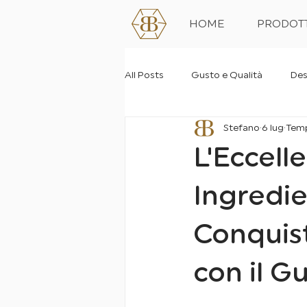
HOME
PRODOTT
All Posts
Gusto e Qualità
Des
Stefano
6 lug
Temp
L'Eccell
Ingredien
Conquist
con il G