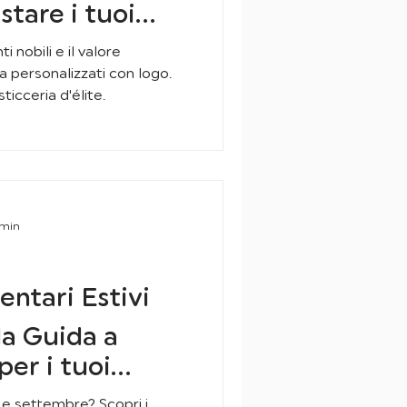
stare i tuoi
i con il Gusto
ti nobili e il valore
 personalizzati con logo.
ticceria d'élite.
 min
entari Estivi
 la Guida a
per i tuoi
o e settembre? Scopri i