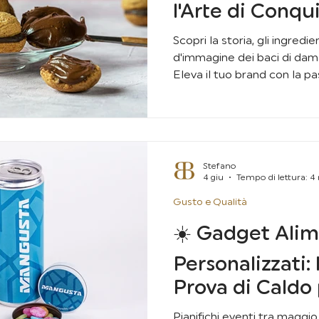
l'Arte di Conqui
Partner d'Affar
Scopri la storia, gli ingredien
d'immagine dei baci di dama
Eleva il tuo brand con la pas
Stefano
4 giu
Tempo di lettura: 4
Gusto e Qualità
☀️ Gadget Alim
Personalizzati:
Prova di Caldo 
Eventi
Pianifichi eventi tra maggi