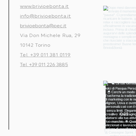
www.brivioebonta.it
info@brivioebonta.it
brivioebonta@pec.it
Via Don Michele Rua, 29
10142 Torino
Tel. +39 011 381 0119
Tel. +39 011 226 3885