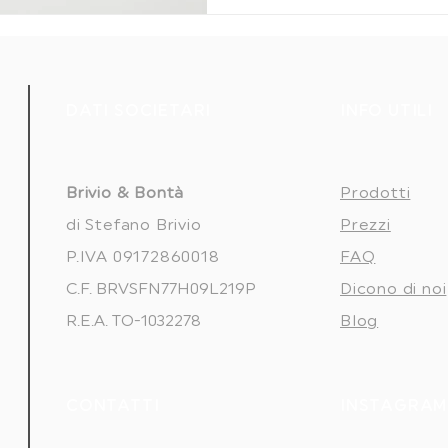
DATI SOCIETARI
INFO UTILI
Brivio & Bontà
Prodotti
di Stefano Brivio
Prezzi
P.IVA 09172860018
FAQ
C.F. BRVSFN77H09L219P
Dicono di noi
R.E.A. TO-1032278
Blog
CONTATTI
INSTAGRAM