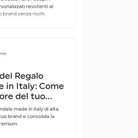
sonalizzati resistenti al
 brand senza rischi.
 min
 del Regalo
 in Italy: Come
lore del tuo
usto
dale made in italy di alta
l tuo brand e consolida la
 premium.