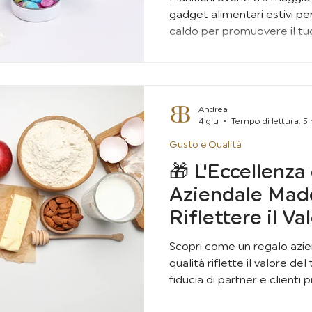
gadget alimentari estivi per
caldo per promuovere il tuo
Andrea
4 giu
Tempo di lettura: 5
Gusto e Qualità
🎁 L'Eccellenza
Aziendale Made
Riflettere il Va
Brand con il G
Scopri come un regalo azien
qualità riflette il valore de
fiducia di partner e clienti